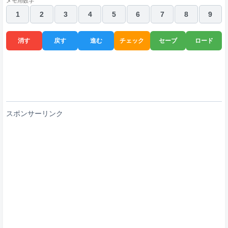
メモ用数字
1
2
3
4
5
6
7
8
9
消す
戻す
進む
チェック
セーブ
ロード
スポンサーリンク