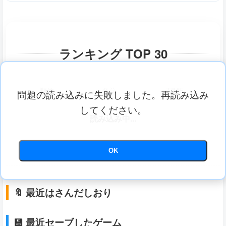
ランキング TOP 30
順位
名前
TIME
問題の読み込みに失敗しました。再読み込み
してください。
読み込み中...
OK
🔖 最近はさんだしおり
💾 最近セーブしたゲーム