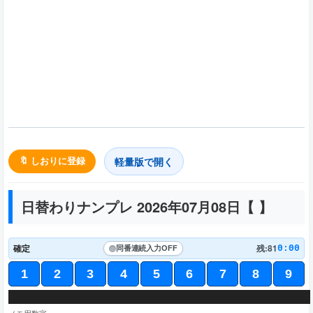
軽量版で開く
🔖 しおりに登録
日替わりナンプレ 2026年07月08日【
】
確定
残:81
0:00
同番連続入力
OFF
1
2
3
4
5
6
7
8
9