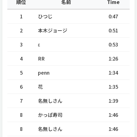
順位
名前
Time
1
ひつじ
0:47
2
本木ジョージ
0:51
3
ε
0:53
4
RR
1:26
5
penn
1:34
6
花
1:35
7
名無しさん
1:39
8
かっぱ寿司
1:46
8
名無しさん
1:46