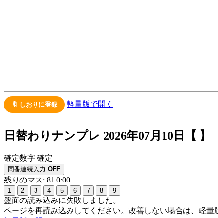
軽量版で開く
🔖 しおりに登録
日替わりナンプレ 2026年07月10日【
】
確定数字
確定
同番連続入力
OFF
残りのマス: 81
0:00
1
2
3
4
5
6
7
8
9
盤面の読み込みに失敗しました。
ページを再読み込みしてください。改善しない場合は、軽量