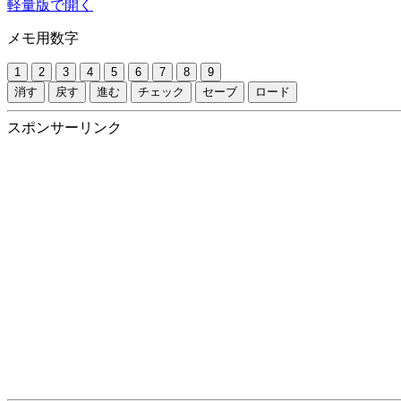
軽量版で開く
メモ用数字
1
2
3
4
5
6
7
8
9
消す
戻す
進む
チェック
セーブ
ロード
スポンサーリンク