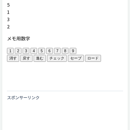
5
1
3
2
メモ用数字
1
2
3
4
5
6
7
8
9
消す
戻す
進む
チェック
セーブ
ロード
スポンサーリンク