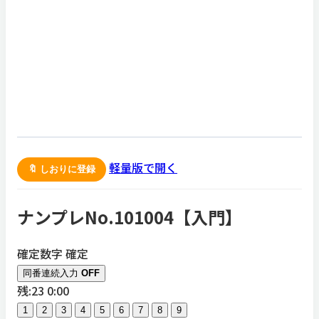
軽量版で開く
🔖 しおりに登録
ナンプレNo.101004【
入門
】
確定数字
確定
同番連続入力
OFF
残:23
0:00
1
2
3
4
5
6
7
8
9