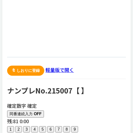
軽量版で開く
🔖 しおりに登録
ナンプレNo.215007【
】
確定数字
確定
同番連続入力
OFF
残:81
0:00
1
2
3
4
5
6
7
8
9