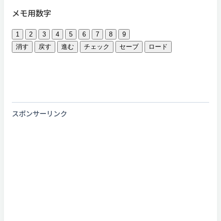
メモ用数字
1
2
3
4
5
6
7
8
9
消す
戻す
進む
チェック
セーブ
ロード
スポンサーリンク