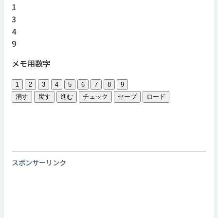
1
3
4
9
メモ用数字
1
2
3
4
5
6
7
8
9
消す
戻す
進む
チェック
セーブ
ロード
スポンサーリンク