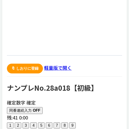
軽量版で開く
🔖 しおりに登録
ナンプレNo.28a018【
初級
】
確定数字
確定
同番連続入力
OFF
残:41
0:00
1
2
3
4
5
6
7
8
9