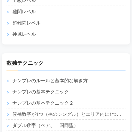
上級レベル
難問レベル
超難問レベル
神域レベル
数独テクニック
ナンプレのルールと基本的な解き方
ナンプレの基本テクニック
ナンプレの基本テクニック２
候補数字が1つ（裸のシングル）とエリア内に1つ（隠れたシングル）
ダブル数字（ペア、二国同盟）