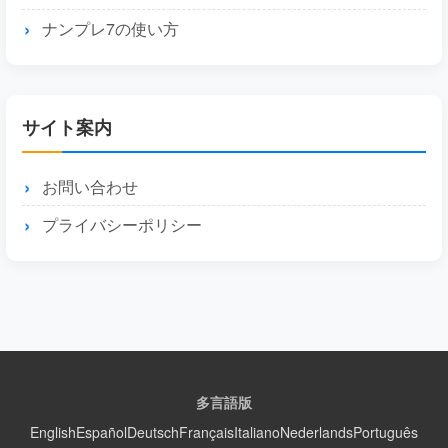
ナンプレ7の使い方
サイト案内
お問い合わせ
プライバシーポリシー
多言語版
English
Español
Deutsch
Français
Italiano
Nederlands
Português