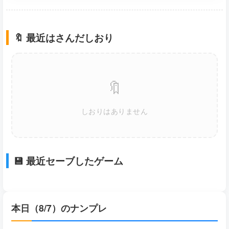
🔖 最近はさんだしおり
🔖
しおりはありません
💾 最近セーブしたゲーム
本日（8/7）のナンプレ