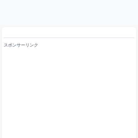
スポンサーリンク