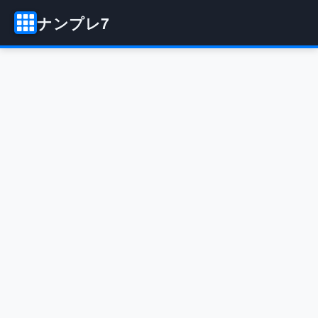
ナンプレ7