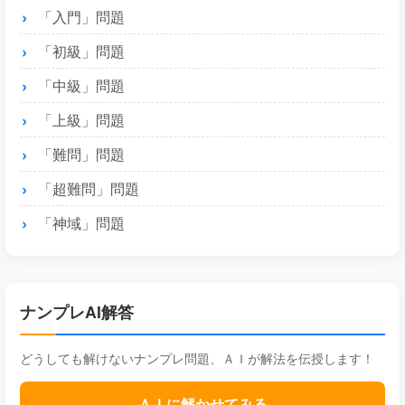
「入門」問題
「初級」問題
「中級」問題
「上級」問題
「難問」問題
「超難問」問題
「神域」問題
ナンプレAI解答
どうしても解けないナンプレ問題、ＡＩが解法を伝授します！
ＡＩに解かせてみる