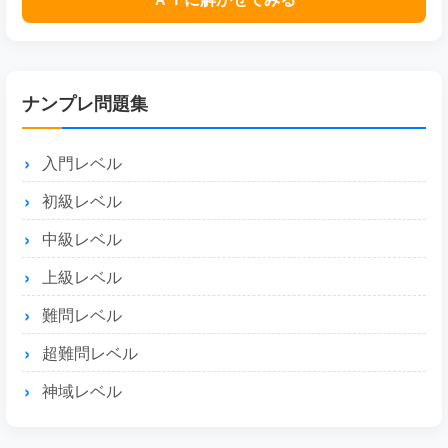
ナンプレ問題集
入門レベル
初級レベル
中級レベル
上級レベル
難問レベル
超難問レベル
神域レベル