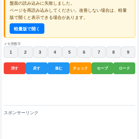
盤面の読み込みに失敗しました。
ページを再読み込みしてください。改善しない場合は、軽量
版で開くと表示できる場合があります。
軽量版で開く
メモ用数字
1
2
3
4
5
6
7
8
9
消す
戻す
進む
チェック
セーブ
ロード
スポンサーリンク