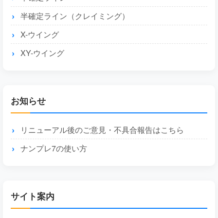
半確定ライン（クレイミング）
X-ウイング
XY-ウイング
お知らせ
リニューアル後のご意見・不具合報告はこちら
ナンプレ7の使い方
サイト案内